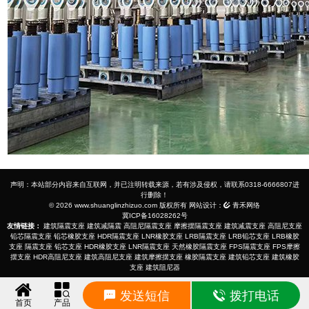
声明：本站部分内容来自互联网，并已注明转载来源，若有涉及侵权，请联系0318-6666807进
行删除！
© 2026 www.shuanglinzhizuo.com 版权所有 网站设计：
青禾网络
冀ICP备16028262号
友情链接：
建筑隔震支座
建筑减隔震
高阻尼隔震支座
摩擦摆隔震支座
建筑减震支座
高阻尼支座
铅芯隔震支座
铅芯橡胶支座
HDR隔震支座
LNR橡胶支座
LRB隔震支座
LRB铅芯支座
LRB橡胶
支座
隔震支座
铅芯支座
HDR橡胶支座
LNR隔震支座
天然橡胶隔震支座
FPS隔震支座
FPS摩擦
摆支座
HDR高阻尼支座
建筑高阻尼支座
建筑摩擦摆支座
橡胶隔震支座
建筑铅芯支座
建筑橡胶
支座
建筑阻尼器
发送短信
拨打电话
首页
产品