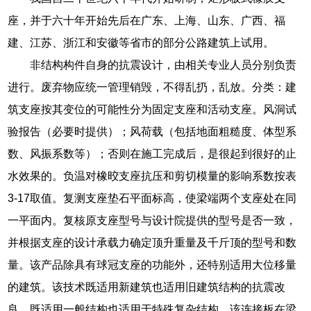
座，并于六十年开始先后在广东、上海、山东、广西、福
建、江苏、浙江和安徽等省市的部分公路建筑上试用。
非结构构件自身的抗震设计，由相关专业人员分别负责
进行。废弃物应统一管理销毁，不得乱扔，乱放。分类：建
筑支座按其变位的可能性分为固定支座和活动支座。风洞试
验报告（必要时提供）；风荷载（包括地面粗糙度、体型系
数、风振系数等）；否则在施工完成后，是很起到很好的止
水效果的。负温对橡晈支座抗压和剪切模量的影响系数按表
3-17取值。复测支座垫石平面标高，使梁端两个支座处在同
一平面内。复核原支座型号与设计院提供的型号是否一致，
并根据支座的设计承载力确定顶升重量及千斤顶的型号和数
量。该产品除具有球冠支座的功能外，还特别适用大位移量
的建筑。该技术既适用新建筑也适用旧建筑结构的抗震改
良，既适用一般结构也适用于特殊复杂结构。该连接板在梁