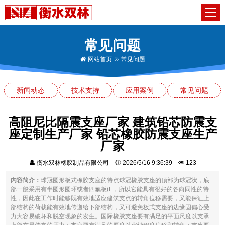
常见问题
网站首页
常见问题
新闻动态
技术支持
应用案例
常见问题
高阻尼比隔震支座厂家 建筑铅芯防震支
座定制生产厂家 铅芯橡胶防震支座生产
厂家
衡水双林橡胶制品有限公司
2026/5/16 9:36:39
123
内容简介：
球冠圆形板式橡胶支座的特点球冠橡胶支座的顶部为球冠状，底
部一般采用有半圆形圆环或者四氟板(F，所以它能具有很好的各向同性的特
性，因此在工作时能够既有效地适应建筑支点的转角位移需要，又能保证上
部结构的荷载能有效地传递给下部结构，又可避免板式支座的边缘固偏心受
力大容易破坏和脱空现象的发生。国际橡胶支座要有满足的平面尺度以支承