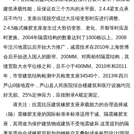
建筑承载性能，应保证在三个方向的水平面。2.4.4梁支点承
压不均匀，支座出现脱空或过大压缩变形时应进行调整。
2.4.5板式橡胶支座发生过大剪切变形、老化、开裂等时应及
时更换。2004年隔震结构的数量达到了1000栋以上。2008
年汶川地震以后开始大力推广，减震技术在2010年上海世博
会后开始进入国人的眼帘。200MM。对两相邻隔震结构，其
缝宽取大水平位移之和，且不小于400MM。2010年和2011
年，市管建筑结构检测中共检查支座34540个。2013年四川
芦山0级地震中，芦山县人民医院综合楼建筑和医疗设施均完
好无损。25%定伸应力，应按附录A规定测定。
请关注：抗震抗压建筑橡胶支座承载能力的合理选择减
（隔）震橡胶支座的国际标准本标准适用于减、隔震橡胶支
座，其用途为保护建筑物或建筑不受地震破坏.这里提到的隔
离装置由合成橡胶层和加劲钢板交互叠制成夹板型设计(我国