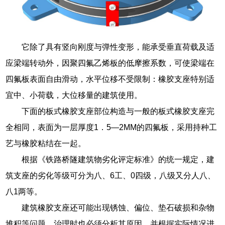
它除了具有竖向刚度与弹性变形，能承受垂直荷载及适
应梁端转动外，因聚四氟乙烯板的低摩擦系数，可使梁端在
四氟板表面自由滑动，水平位移不受限制：橡胶支座特别适
宜中、小荷载，大位移量的建筑使用。
下面的板式橡胶支座部位构造与一般的板式橡胶支座完
全相同，表面为一层厚度1．5—2MM的四氟板，采用持种工
艺与橡胶粘结在一起。
根据《铁路桥隧建筑物劣化评定标准》的统一规定，建
筑支座的劣化等级可分为八、6工、0四级，八级又分人八、
八1两等。
建筑橡胶支座还可能出现锈蚀、偏位、垫石破损和杂物
堆积等问题，治理时也必须分析其原因，并根据实际情况进