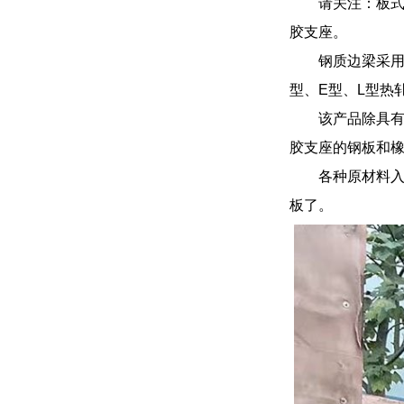
请关注：板
胶支座。
钢质边梁采用1
型、E型、L型热
该产品除具
胶支座的钢板和
各种原材料
板了。