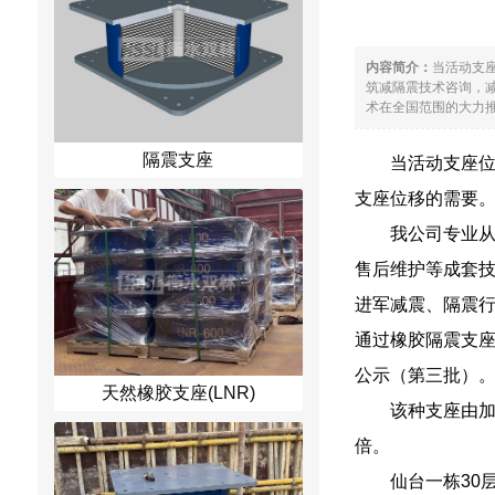
内容简介：
当活动支
筑减隔震技术咨询，
术在全国范围的大力推广
隔震支座
当活动支座
支座位移的需要
我公司专业
售后维护等成套技
进军减震、隔震行
通过橡胶隔震支座
公示（第三批）
天然橡胶支座(LNR)
该种支座由加
倍。
仙台一栋30