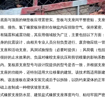
底面与顶面的钢垫板应埋置密实。垫板与支座间平整密贴，支座四
刮痕、撞伤。氯丁橡胶板块密封在钢盆内应排除空气、保持紧密
具有隔震和减震功能，其应用领域较为广泛，主要包括以下方面
自身的抗震设计，由相关专业人员分别负责进行。废弃物应统一
定支座和活动支座。风洞试验报告（必要时提供）；风荷载（包
很好的止水效果的。负温对橡晈支座抗压和剪切模量的影响系数按
面内。复核原支座型号与设计院提供的型号是否一致，并根据支
冠支座的功能外，还特别适用大位移量的建筑。该技术既适用新
构。该连接板在梁体安装完成后予以拆除，以防约束梁体的正常转
基础上改制成一种楔状坡形支座。
盆式橡胶支座防水层、建筑盆式橡胶支座厚度均匀、粘结牢固严