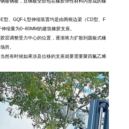
劲钢板钢板，且钢板全部包在橡胶弹性材料内形成的橡
F-E型、GQF-L型伸缩装置均是由两根边梁（CD型、F
伸缩量为0~80MM的建筑橡胶支座。
橡胶层调整受力中心的位置，逐渐将力扩散到圆板式橡
的场所。
，当然有时候如果涉及位移的支座就要需要聚四氟乙烯