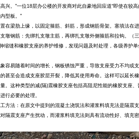
高兴。”一位18层办公楼的开发商对此自豪地回应道“即使在较
内型板。”
设置在梁肋上缘，以固定箍筋、斜筋，形成钢筋骨架。塞填法在
扎支墩钢筋：先绑扎支墩主筋，再绑扎支墩外侧箍筋和拉钩。（
对伸缩缝和橡胶支座的养护维修，发现问题及时处理，各级养护单
现象容易随着时间的增长，钢板锈蚀严重，导致支座受力不均或
重的甚至会造成支座胶层开裂，降低其使用寿命。这样可以延长
量。这种类型的减(隔)震橡胶支座包括高阻尼性能的橡胶支座
应进行必要的处理。
施工方法：在原文中提到的混凝土浇筑法和灌浆料填充法是隔震
能对隔震支座产生扰动，而灌浆料填充法则具有流动性好、填充