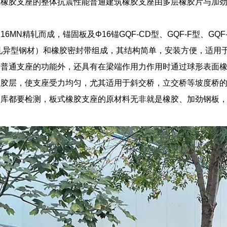
式橡胶支座的整体抗震性能普通建筑橡胶支座由多层橡胶片与加
6MN精轧而成，锚固板及Φ16锚GQF-CD型、GQF-F型、GQ
轧异型钢材）和橡胶密封带组成，其结构简单，安装方便，适用于
有普通支座的功能外，还具有在梁端作用力作用时通过球形表面
橡胶层，使支座受力均匀，尤其适用于斜交桥，立交桥等坡度桥
入库都要检测，板式橡胶支座的原材料无非就是橡胶、加劲钢板