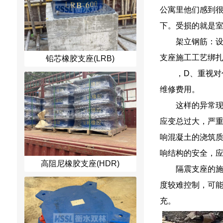
公寓里他们感到很
下。受损的就是室
架立钢筋：
支座施工工艺绑
铅芯橡胶支座(LRB)
，D、重视
维修费用。
这样的异常
应变总过大，严
响混凝土的浇筑质
响结构的安全，
高阻尼橡胶支座(HDR)
隔震支座的
度较难控制，可
充。