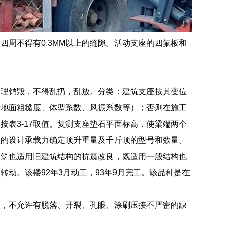
周不得有0.3MM以上的缝隙。活动支座的四氟板和
。
：
管理销毁，不得乱扔，乱放。分类：建筑支座按其变位
括地面粗糙度、体型系数、风振系数等）；否则在施工
表3-17取值。复测支座垫石平面标高，使梁端两个
座的设计承载力确定顶升重量及千斤顶的型号和数量。
建筑也适用旧建筑结构的抗震改良，既适用一般结构也
动。该楼92年3月动工，93年9月完工。该品种是在
密，不允许有脱落、开裂、孔眼、涂刷压接不严密的缺