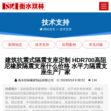
技术支持
网站首页
技术支持
新闻动态
技术支持
应用案例
常见问题
建筑抗震式隔震支座定制 HDR700高阻
尼橡胶隔震支座什么价格 水平力隔震支
座生产厂家
衡水双林橡胶制品有限公司
2026/5/18 9:38:52
134
内容简介：
虽然隔震体系要增加一层隔震装置，似乎造价有所增高．但随上
部结构设防烈度的降低而节约的造价，可用于抵消隔震层的造价．因此，对
整个隔震建筑的工程造价来说，和同类非隔震建筑相比，基本持平或略有降
低。限位装置：不同的限位装置各有优缺点，其选择是否合适会影响摩擦摆
支座的隔震效果。限位装置的设计需要考虑桥梁结构受力体系等相关问题，