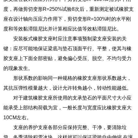
度，再做剪切变形R=250%试验8次后，重新测定被试橡胶支
座在设计轴向压应力作用下，剪切变形R=100%时的水平刚
度和等效黏滞阻尼比并计算相应比值等效粘滞阻尼比。
安装板式橡胶支座时应注意事项预制梁支座安装的关
键：应尽可能地保证梁底与垫石顶面平行、平整，使其与橡
胶支座上下面全部密贴，避免偏心受压、脱空、不均匀受力
的现象发生。
形状系数的影响同一种规格的橡胶支座形状系数越大，
其抗压弹性模量越大，设计允许转角越小，转动性能越低。
对于建筑橡胶支座所使用的支承垫石的平面尺寸大小应
能承受上部结构荷载为宜，一般长度与宽度应比橡胶支座大
10CM左右。
支座的养护支座各部分应保持完整、干净，要清除垃
圾，冬季清除积雪冰块，这样就可以保证梁跨自由伸缩.在滚