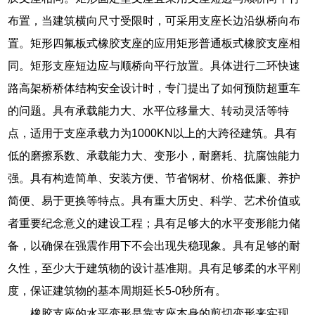
布置，当建筑横向尺寸受限时，可采用支座长边沿纵桥向布
置。矩形四氟板式橡胶支座的应用矩形普通板式橡胶支座相
同。矩形支座短边应与顺桥向平行放置。具体进行二环快速
路高架桥桥体结构安全设计时，专门提出了如何预防超重车
的问题。具有承载能力大、水平位移量大、转动灵活等特
点，适用于支座承载力为1000KN以上的大跨径建筑。具有
低的磨擦系数、承载能力大、变形小，耐磨耗、抗腐蚀能力
强。具有构造简单、安装方便、节省钢材、价格低廉、养护
简便、易于更换等特点。具有重大历史、科学、艺术价值或
者重要纪念意义的建设工程；具有足够大的水平变形能力储
备，以确保在强震作用下不会出现失稳现象。具有足够的耐
久性，至少大于建筑物的设计基准期。具有足够柔的水平刚
度，保证建筑物的基本周期延长5-0秒所有。
橡胶支座的水平变形是靠支座本身的剪切变形来实现