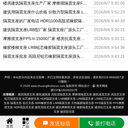
楼房建筑隔震支座生产厂家 摩擦摆隔震支座FBD源头工厂 圆形高阻尼隔震支座源头工厂
2026/8/7 9:30:06
建筑用隔震支座什么价格 分散力型隔震支座 LRB600橡胶隔振支座厂家
2026/8/6 9:52:23
隔震支座的厂家电话 HDR1100高阻尼橡胶隔震支座生产厂家 建筑高阻尼支座减震支座厂家
2026/8/6 9:40:39
建筑隔震支座LRB型厂家 隔震支座厂源头工厂 LRB300橡胶隔震支座多少钱
2026/8/6 9:30:31
摩擦摆支座FPS-II-15000厂家 楼房抗震支座厂家 建筑铅芯橡胶抗震支座源头工厂
2026/8/6 9:30:31
橡胶楼梯支座 LRB铅芯橡胶隔震支座源头工厂 抗震支座LNR800厂家
2026/8/5 9:54:36
隔震支座批发 高阻尼铅芯橡胶隔震支座源头工厂 HDR1300高阻尼橡胶隔震支座
2026/8/5 9:43:21
声明：本站部分内容来自互联网，并已注明转载来源，若有涉及侵权，请联系0318-6666807进
行删除！
© 2026 www.shuanglinzhizuo.com 版权所有 网站设计：
青禾网络
冀ICP备16028262号
友情链接：
建筑隔震支座
建筑减隔震
高阻尼隔震支座
摩擦摆隔震支座
建筑减震支座
高阻尼支座
铅芯隔震支座
铅芯橡胶支座
HDR隔震支座
LNR橡胶支座
LRB隔震支座
LRB铅芯支座
LRB橡胶
支座
隔震支座
铅芯支座
HDR橡胶支座
LNR隔震支座
天然橡胶隔震支座
FPS隔震支座
FPS摩擦
摆支座
HDR高阻尼支座
建筑高阻尼支座
建筑摩擦摆支座
橡胶隔震支座
建筑铅芯支座
建筑橡胶
支座
建筑阻尼器
发送短信
拨打电话
首页
产品