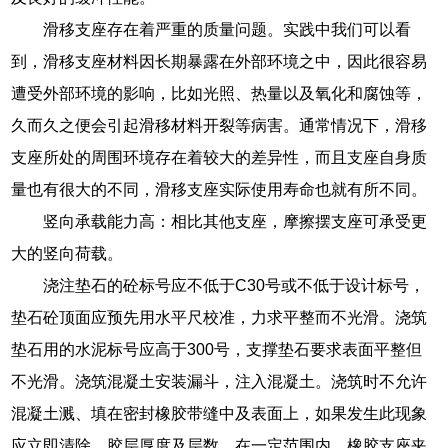
滑移支座存在着严重的质量问题。实践中我们可以看
到，滑移支座材料因长期暴露在外部环境之中，因此很容易
遭受外部环境的影响，比如光照、热量以及氧化和腐蚀等，
久而久之便会引起滑移材料开裂等病害。通常情况下，滑移
支座所处的周围环境存在着较大的差异性，而且支座自身质
量也有很大的不同，滑移支座实际使用寿命也就有所不同。
竖向承载能力高：相比其他支座，摩擦摆支座可承受更
大的竖向荷载。
浇注垫石的砼标号应不低于C30号或不低于设计标号，
垫石砼顶面应预先用水平尺校准，力求平整而不光滑。浇筑
垫石用的水泥标号应高于300号，支撑垫石要求表面平整但
不光滑。浇筑混凝土安装漏斗，注入混凝土。浇筑时不允许
混凝土溅、填在密封橡胶带缝中及表面上，如果发生此现象
应立即清除。胶层厚度及层数。在一定范围内，橡胶支座夹