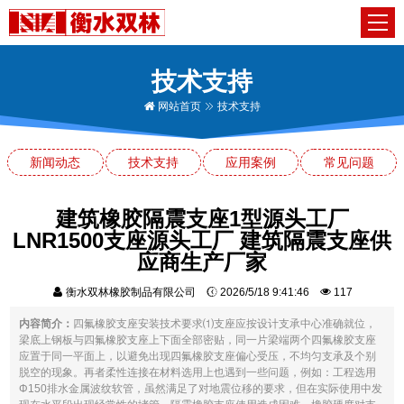
技术支持
网站首页
技术支持
新闻动态
技术支持
应用案例
常见问题
建筑橡胶隔震支座1型源头工厂
LNR1500支座源头工厂 建筑隔震支座供
应商生产厂家
衡水双林橡胶制品有限公司
2026/5/18 9:41:46
117
内容简介：
四氟橡胶支座安装技术要求⑴支座应按设计支承中心准确就位，
梁底上钢板与四氟橡胶支座上下面全部密贴，同一片梁端两个四氟橡胶支座
应置于同一平面上，以避免出现四氟橡胶支座偏心受压，不均匀支承及个别
脱空的现象。再者柔性连接在材料选用上也遇到一些问题，例如：工程选用
Φ150排水金属波纹软管，虽然满足了对地震位移的要求，但在实际使用中发