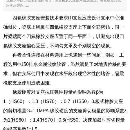
现在水平段出现经常性的堵管，隔震橡胶支座使用造成困难。橡胶硬度对支
座抗压弹性......
四氟橡胶支座安装技术要求⑴支座应按设计支承中心准
确就位，梁底上钢板与四氟橡胶支座上下面全部密贴，同一
片梁端两个四氟橡胶支座应置于同一平面上，以避免出现四
氟橡胶支座偏心受压，不均匀支承及个别脱空的现象。
再者柔性连接在材料选用上也遇到一些问题，例如：工
程选用Φ150排水金属波纹软管，虽然满足了对地震位移的要
求，但在实际使用中发现在水平段出现经常性的堵管，隔震
橡胶支座使用造成困难。
橡胶硬度对支座抗压弹性模量的影响系数β为
1（HS60）：1.3（HS70）：0.7（HS50）3.板式橡胶支座
的剪切模量G=1.1MPA.橡胶硬度的支座剪切模量的影响系数λ
为1(HS60〕：1.4(HS70〕:0.6(HS50〕决速加载时剪切模量
的提高系数ξ=1.5。