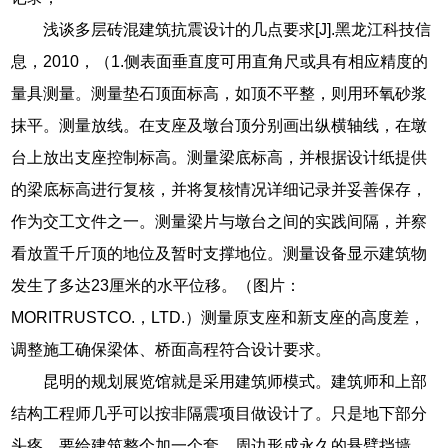
浅谈多层砖混建筑抗震设计的几点要求[J].黑龙江科技信
息，2010，（1.侧表面垂直度可用直角尺或具有相应精度的
量具测量。测量垫石顶面标高，如顶不平整，则用环氧砂浆
抹平。测量放线。在支座及墩台顶分别画出纵横轴线，在墩
台上放出支座控制标高。测量梁底标高，并根据设计纸提供
的梁底标高进行复核，并将复核情况详细记录并妥善保存，
作为交工文件之一。测量梁片与墩台之间的实践间隔，并察
看放置千斤顶的地位及暂时支撑地位。测量设备显示建筑物
发生了多达23厘米的水平位移。（图片：
MORITRUSTCO.，LTD.）测量原支座和新支座的高度差，
调整施工确保梁体、桥面高程符合设计要求。
昆明的规划展览馆就是采用建筑师模式。建筑师和上部
结构工程师几乎可以按非隔震项目做设计了。只是地下部分
头疼，要给建筑整个加一个套，周边形成永久的悬臂挡墙。