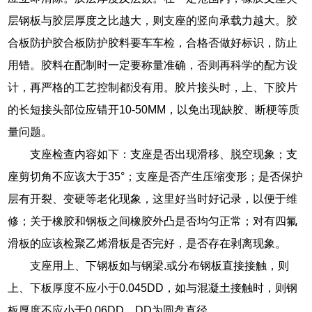
层钢板与胶层厚度之比越大，则支座的竖向承载力越大。胶
合板防护胶合板防护胶料要车车检，合格否做好标识，防止
用错。胶料在配制时一定要称量准确，否则再科学的配方设
计，再严格的工艺控制都没有用。胶片接头时，上、下胶片
的长短接头部位应错开10-50MM，以免出现缺胶、断梗等质
量问题。
支座检查内容如下：支座是否出现滑移、脱空现象；支
座剪切角不应该大于35°；支座是否产生压缩变形；是否保护
层有开裂、变硬等老化现象，这里好当时好记录，以便于维
修；关于橡胶和钢板之间橡胶外凸是否均匀正常；对有四氟
滑板的应该检聚乙烯滑板是否完好，是否存在剥离现象。
支座用上、下钢板如与钢梁.或分布钢板直接接触，则
上、下板厚度不应小于0.045DD，如与混凝土接触时，则钢
板厚度不应小于0.06DD，DD为圆盘直径。